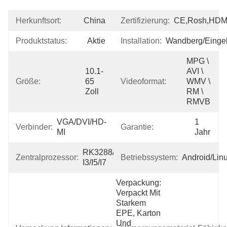
Herkunftsort:
China
Zertifizierung:
CE,Rosh,HDM
Produktstatus:
Aktie
Installation:
Wandberg/eingeb
MPG \ 
10.1-
AVI \ 
Größe:
65 
Videoformat:
WMV \ 
Zoll
RM \ 
RMVB
VGA/DVI/HD-
1 
Verbinder:
Garantie:
MI
Jahr
RK3288/x86 
Zentralprozessor:
Betriebssystem:
Android/Lin
I3/i5/i7
Verpackung: 
Verpackt Mit 
Starkem 
EPE, Karton 
Und 