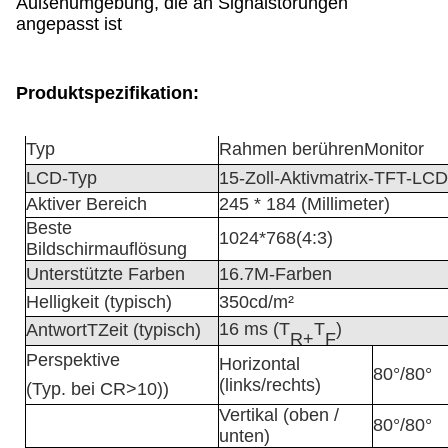
Außenumgebung, die an Signalstörungen
angepasst ist
Produktspezifikation:
Typ
Rahmen berühren
Monitor
LCD-Typ
15-Zoll-Aktivmatrix-TFT-LCD
Aktiver Bereich
245 * 184 (Millimeter)
Beste
1024*768
(4:3)
Bildschirmauflösung
Unterstützte Farben
16.
7
M-Farben
Helligkeit (typisch)
3
50cd/m²
16 ms (T
T
)
Antwort
T
Zeit (typisch)
R+
F
Perspektive
Horizontal
80°/80°
(links/rechts)
(Typ. bei CR>10))
Vertikal (oben /
8
0°/
8
0°
unten)