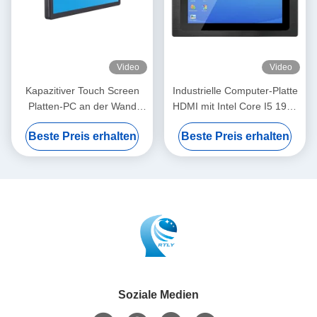
Video
Video
Kapazitiver Touch Screen
Industrielle Computer-Platte
Platten-PC an der Wand
HDMI mit Intel Core I5 1920
befestigte industrielle Vesa
x Bewertung 1080 der
Beste Preis erhalten
Beste Preis erhalten
Embedded Hd
Entschließungs-IP65
Soziale Medien