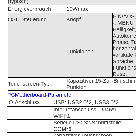
(typisch)
Energieverbrauch
10
Wmax
EIN/AUS,
OSD-Steuerung
Knopf
-, MENÜ
Helligkeit
Autokorre
Phase, Ta
horizonta
Funktionen
vertikale 
Sprache,
Funktions
Reset
Kapazitiver 15-Zoll-Bildschir
Touchscreen-Typ
Punkten
PC
Motherboard-Parameter
IO-Anschluss
USB: USB2.0*2, USB3.0*2
Internetanschluss: RJ45*1
WIFI*1
Serielle RS232-Schnittstelle:
COM*6
kapazitiver Touchscreen