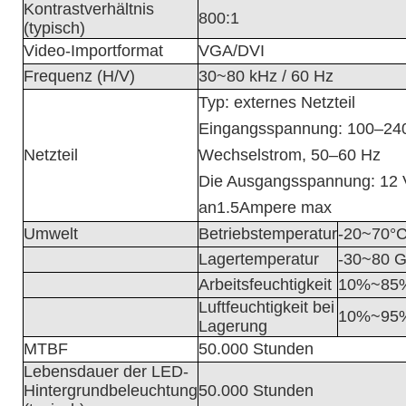
Kontrastverhältnis
8
00:1
(typisch)
Video-Importformat
VGA/DVI
Frequenz (H/V)
30
~
80 kHz / 60 Hz
Typ: externes Netzteil
Eingangsspannung: 100–24
Netzteil
Wechselstrom, 50–60 Hz
Die Ausgangsspannung: 12 V
an
1.5
Ampere max
Umwelt
Betriebstemperatur
-20~70
°
Lagertemperatur
-
3
0
~8
0 G
Arbeitsfeuchtigkeit
1
0%
~
8
5
Luftfeuchtigkeit bei
10%
~
9
5
Lagerung
MTBF
50.000 Stunden
Lebensdauer der LED-
Hintergrundbeleuchtung
5
0.000 Stunden