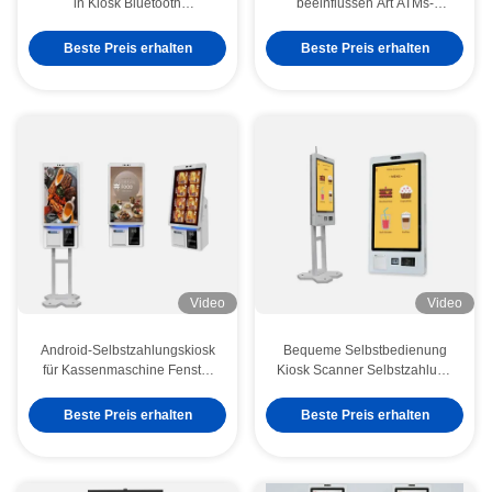
in Kiosk Bluetooth
beeinflussen Art ATMs-
Leichtgewicht
Maschine
Beste Preis erhalten
Beste Preis erhalten
Video
Video
Android-Selbstzahlungskiosk
Bequeme Selbstbedienung
für Kassenmaschine Fenster
Kiosk Scanner Selbstzahlung
10 mit RFID-Kartenleser
Kiosk für Android / Win 7/8/10
Betriebssystem
Beste Preis erhalten
Beste Preis erhalten