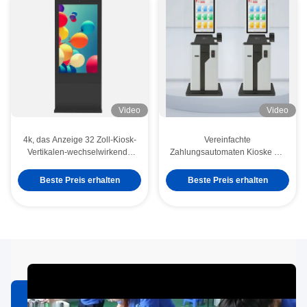
Video
Video
4k, das Anzeige 32 Zoll-Kiosk-
Vereinfachte
Vertikalen-wechselwirkende
Zahlungsautomaten Kioske mit
digitale Beschilderung LCD
Touchscreen
annonciert
Beste Preis erhalten
Beste Preis erhalten