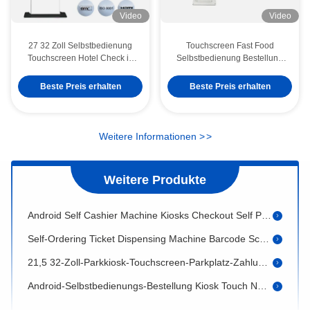
Video
Video
27 32 Zoll Selbstbedienung
Touchscreen Fast Food
Touchscreen Hotel Check in
Selbstbedienung Bestellung
Kiosk Pass Scanner
Restaurant Selbstbestellung
Kartenhäuser A4 Tickets
Kiosk Android Bargeldloses
Android Win Restaurant Bestellkiosk Touchscreen Self Service Food Kiosk
Beste Preis erhalten
Beste Preis erhalten
Drucken Barzahlung Kiosk
POS Zahlungsterminal SDK
Gesichts
21,5-Zoll-Management-Selbstbedienungskiosk-Zahlungsterminal mit Qr-Code-Scanner-Drucker-Position
27 Zoll Selbst-Auto-Kasse Kasse Kiosk Scheck Kassieren Kiosk mit Münze
Weitere Informationen
>
>
32-Zoll-Krypto-ATM-Maschine Bill Acceptor Payment Hotel Self Check-In Kiosk
Weitere Produkte
Hotel Self-Service-Ticket-Automaten Self Checkout Kiosk
Android Self Cashier Machine Kiosks Checkout Self Pay Kasse
Self-Ordering Ticket Dispensing Machine Barcode Scanner Kfc Selbstbedienungskiosk
21,5 32-Zoll-Parkkiosk-Touchscreen-Parkplatz-Zahlungskiosk
Android-Selbstbedienungs-Bestellung Kiosk Touch NFC Kartenleser Rechnungszahlung Kasse
Restaurant-Selbstbedienungs-Kassen-Werbe-Parkplatz-Selbstzahlungskiosk