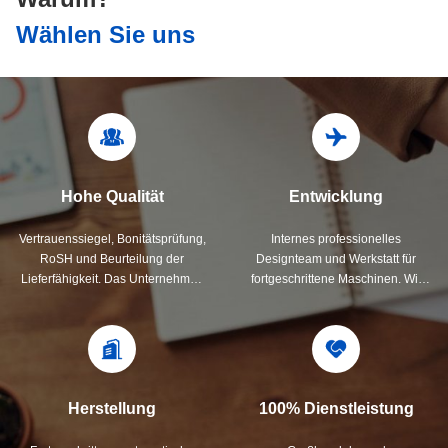
Wählen Sie uns
Hohe Qualität
Entwicklung
Vertrauenssiegel, Bonitätsprüfung,
Internes professionelles
RoSH und Beurteilung der
Designteam und Werkstatt für
Lieferfähigkeit. Das Unternehmen
fortgeschrittene Maschinen. Wir
verfügt über ein strenges
können zusammenarbeiten, um die
Qualitätskontrollsystem und ein
Produkte zu entwickeln, die Sie
professionelles Testlabor.
brauchen.
Herstellung
100% Dienstleistung