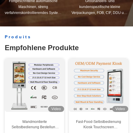
Fortgeschrittene automatische
Großhandels- und
Maschinen, streng
kundenspezifische kleine
verfahrenskontrollierendes System.
Verpackungen, FOB, CIF, DDU und
Wir können alle elektrischen
DDP. Lassen Sie uns Ihnen helfen,
Endgeräte herstellen, die Sie
die beste Lösung für all Ihre
brauchen.
Sorgen zu finden.
Produits
Empfohlene Produkte
Video
Video
Wandmontierte
Fast-Food-Selbstbedienung
Selbstbedienung Bestellung
Kiosk Touchscreen
Kasse Zahlung Kiosk Android
Selbstbedienung Scannen