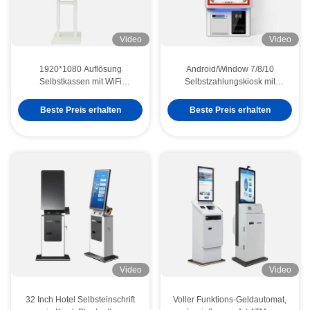
Video
Video
1920*1080 Auflösung
Android/Window 7/8/10
Selbstkassen mit WiFi
Selbstzahlungskiosk mit
Bluetooth Ethernet-Verbindung
benutzerfreundlicher
Benutzeroberfläche für
Beste Preis erhalten
Beste Preis erhalten
einfache Zahlungen
Video
Video
32 Inch Hotel Selbsteinschrift
Voller Funktions-Geldautomat,