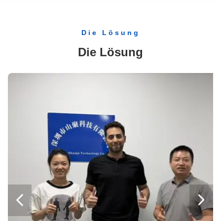
Münz-Barzahlungs-Selbstbedienungs-Kassensystem-Kiosk mit Rechnungsakzeptor
Robuster 19-Zoll-Militärcomputer All-in-One-Industrial-Embedded-Touchpanel
Die Lösung
21,5-Zoll-Industrie-Panel-PC mit integriertem Wandmontage-Touchscreen
Die Lösung
Self-Service-Restaurant Win-Touchscreen-Kiosk-Menü POS-Zahlung Bestellung von Speisen
Bank-Monats-Rechnungszahlungskiosk-Maschine
Smart Self Service Kiosk Queue Management System Kartenleser Zahlung
Bank-Selbstbedienungskiosk Terminalgehäuse Finanzausrüstung Shell-Zahlung
Kundenspezifischer POS-Restaurant-Bodenständer Wandmontierter Bildschirmkiosk
A4 Print Self Service Kiosk Bankkartenzahlung für School College
Self-Service-Restaurant-Bestellkiosk Zahlungsautomat-Barcode-Scanner
Android Win Restaurant Bestellkiosk Touchscreen Self Service Food Kiosk
21,5-Zoll-Management-Selbstbedienungskiosk-Zahlungsterminal mit Qr-Code-Scanner-Drucker-Position


27 Zoll Selbst-Auto-Kasse Kasse Kiosk Scheck Kassieren Kiosk mit Münze