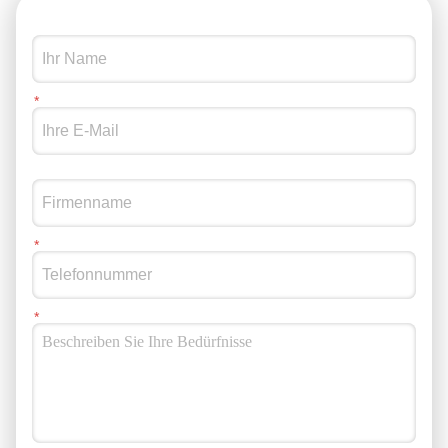
und 32 Zoll, wodurch er für verschiedene Räume und
Einrichtungen geeignet ist.Sein schlankes Design und seine
robuste Konstruktion machen ihn zu einer zuverlässigen und
langlebigen Ergänzung für jedes Gastronomieunternehmen.
Insgesamt ist der Selbstbedienungs-Kiosk eine ausgezeichnete
Lösung, die Unternehmen dabei helfen kann, ihren
Bestellvorgang zu rationalisieren und die Kundenzufriedenheit
zu verbessern.Mit seiner benutzerfreundlichen Oberfläche,
dem anpassbaren Display und den effizienten Funktionen ist er
ein Muss für jedes Gastronomieunternehmen, das seinen
Kunden ein bequemes und problemloses Bestellerlebnis bieten
möchte. Selbstbedienungs-Kiosk Vorteile Reduzierung der
Betriebskosten:Automatisieren Sie sich wiederholende
Aktivitäten, um die Betriebskosten deutlich zu senken und
gleichzeitig die Servicegenauigkeit zu verbessern. Verbesserte
Bargeldkontrolle:Minimieren Sie Bargeldabweichungen durch
die Digitalisierung von Transaktionen über das
Selbstbedienungs-Kiosk-System.
Mitarbeiteroptimierung:Reduzieren Sie den Einstellungsbedarf,
indem Sie kundenorientierte Aktivitäten mit