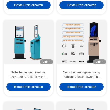
SDK Touchscreen Quittung
QR-Code Ticket-Drucker
Beste Preis erhalten
Beste Preis erhalten
Drucker Gesichtserkennung
Barbestellung Zahlung Kiosk
Metallgehäuse
für Restaurant
Video
Video
Selbstbedienung Kiosk mit
Selbstbedienungsrechnung
1920*1080 Auflösung Mehrere
Zahlung Auslandswährung
Zahlungsmethoden und Pass-
Wechselstube Kiosk-Maschine
Scanner-Terminal
Bargeld Münzspender SDK
Beste Preis erhalten
Beste Preis erhalten
Boden stehen