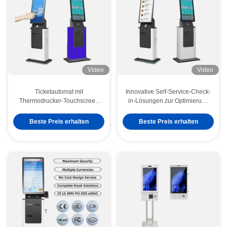
Video
Video
Ticketautomat mit
Innovative Self-Service-Check-
Thermodrucker-Touchscreen
in-Lösungen zur Optimierung
und mehreren Ticketarten für
des Empfangsbereichs, zur
Selbstbedienungskiosk
Verbesserung der
Beste Preis erhalten
Beste Preis erhalten
Kundenzufriedenheit und des
Workflows