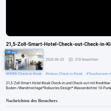
21,5-Zoll-Smart-Hotel-Check-out-Check-in-Ki
Check-in-Kiosk
2025-06-23
210 Ansichten
#
HDMI-Check-in-Kiosk
#
Indoor-Check-in-Kiosk
#
Touchscreen-
21,5-Zoll-Smart-Hotel-Kiosk Check-in und Check-out mit Kreditk
Boden-/Wandmontage*Robustes Design* Wasserdichter 10-Punkt
Nachrichten des Besuchers