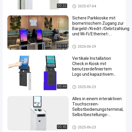
Krypto-Geldautomat
00:32
2025-07-04
Sichere Parkkioske mit
biometrischem Zugang zur
Bargeld-/Kredit-/Debitzahlung
und Wi-Fi/Ethernet-
Verbindung
Parkplatz-Kiosk
00:19
2026-06-29
Vertikale Installation
Check in Kiosk mit
benutzerdefiniertem
Logo und kapazitivem
Touchscreen
Check-in-Kiosk
00:44
2025-06-23
Alles in einem interaktiven
Touchscreen-
Selbstbedienungsterminal,
Selbstbestellungs-
Zahlungskiosk
Selbstbedienungskiosk
00:45
2025-06-23