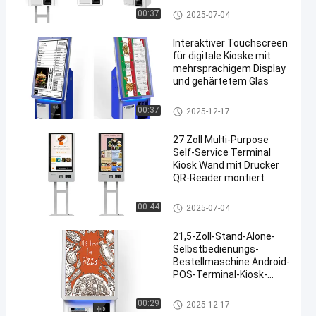
Selbstbedienungskiosk
00:37
2025-07-04
Interaktiver Touchscreen
für digitale Kioske mit
mehrsprachigem Display
und gehärtetem Glas
Touchscreen-Kiosk
00:37
2025-12-17
27 Zoll Multi-Purpose
Self-Service Terminal
Kiosk Wand mit Drucker
QR-Reader montiert
Selbstzahlungskiosk
00:44
2025-07-04
21,5-Zoll-Stand-Alone-
Selbstbedienungs-
Bestellmaschine Android-
POS-Terminal-Kiosk-
Touchscreen mit
Barcode-Scanner-
Selbstzahlungskiosk
00:29
2025-12-17
Thermodrucker