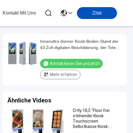
Kontakt Mit Uns
Zitat
Innenultra dünner Kiosk-Boden-Stand der
43 Zoll-digitalen Beschilderung, der Totem
annonciert
Kontaktieren Sie uns jetzt
Mehr erfahren
Ähnliche Videos
Crtly 18,5 "Floor frei
stehender Kiosk
Touchscreen
Selbstkasse Kiosk-
Maschine