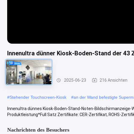
Innenultra dünner Kiosk-Boden-Stand der 43 Z
annonciert
Touchscreen-Kiosk
2025-06-23
216 Ansichten
#
Stehender Touchscreen-Kiosk
#
an der Wand befestigte Super
Innenultra dünnes Kiosk-Boden-Stand-Noten-Bildschirmanzeige-W
Produktleistung*Full Satz Zertifikate: CER-Zertifikat, ROHS-Zertifikat
Nachrichten des Besuchers