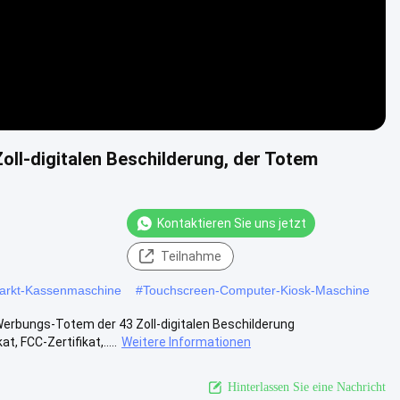
oll-digitalen Beschilderung, der Totem
Kontaktieren Sie uns jetzt
Teilnahme
markt-Kassenmaschine
#
Touchscreen-Computer-Kiosk-Maschine
erbungs-Totem der 43 Zoll-digitalen Beschilderung
, FCC-Zertifikat,.....
Weitere Informationen
Hinterlassen Sie eine Nachricht