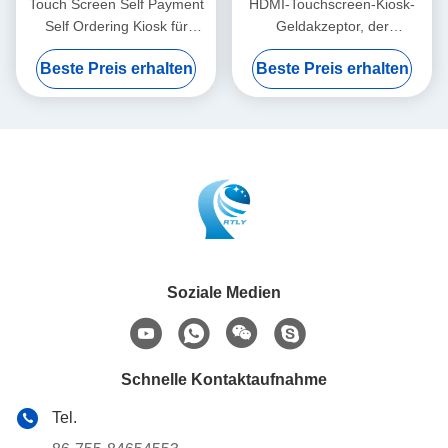
Touch Screen Self Payment
HDMI-Touchscreen-Kiosk-
Self Ordering Kiosk für
Geldakzeptor, der
McDonald's KFC Restaurant
Selbstbedienungs-
Beste Preis erhalten
Beste Preis erhalten
Zahlungsautomat bestellt
Soziale Medien
Schnelle Kontaktaufnahme
Tel.