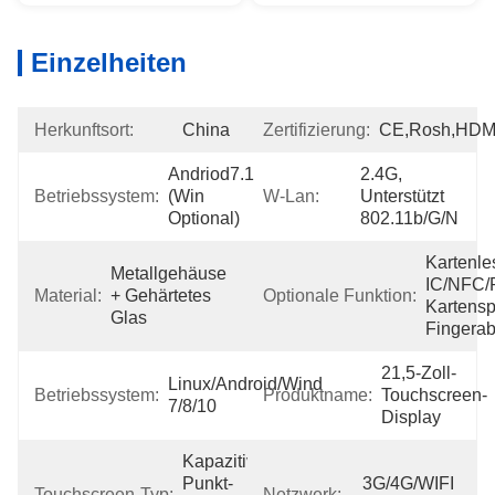
Einzelheiten
Herkunftsort:
China
Zertifizierung:
CE,Rosh,HDM
Andriod7.1 
2.4G, 
Betriebssystem:
(Win 
W-Lan:
Unterstützt 
Optional)
802.11b/g/n
Kartenles
Metallgehäuse 
IC/NFC/R
Material:
+ Gehärtetes 
Optionale Funktion:
Kartensp
Glas
Fingera
21,5-Zoll-
Linux/Android/Wind 
Betriebssystem:
Produktname:
Touchscreen-
7/8/10
Display
Kapazitiver 10-
Punkt-
3G/4G/WIFI 
Touchscreen-Typ:
Netzwerk: