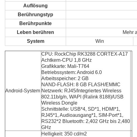
Auflösung
Berührungstyp
Berührpunkte
Leben berühren
Mehr a
System
Win
CPU: RockChip RK3288 CORTEX-A17
Achtkern-CPU 1,8 GHz
Grafikkarte: Mali-T764
Betriebssystem: Android 6.0
Arbeitsspeicher: 2 GB
NAND-FLASH: 8 GB FLASH/EMMC
Android-System
Netzwerk: RJ45/Integriertes Wireless
802.11b/g/n, WAPI (Ralink 8188)/USB
Wireless Dongle
Schnittstelle: USB*4, SD*1, HDMI*1,
RJ45*1, Audioausgang*1, SIM-Port*1,
RS232*2 Bluetooth: 2,402 GHz bis 2,480
GHz
Helligkeit: 350 cd/m2