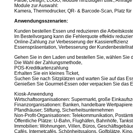
Farbe, Design, LOGO, Module hinzufügen usw., Anfrage
Module zur Auswahl:
Kamera, Thermodrucker, QR- & Barcode-Scan, Platz für P
Anwendungsszenarien:
Kunden bestellen Essen und reduzieren die Arbeitskost
Im Bestellvorgang kann die Fehlerquote effektiv reduzier
Online-Zahlung zur Verbesserung der Kassiereffizienz
Essenspräsentation, Verbesserung der Kundenbestellra
Gehen Sie in den Laden und bestellen Sie, wählen Sie d
Die Wahl der Zahlungsmethode,
POS-Kreditkartenzahlung
Erhalten Sie ein kleines Ticket,
Suchen Sie nach Sitzplätzen und warten Sie auf das Es
Genießen Sie Gourmet-Essen oder verpacken Sie das 
Kiosk-Anwendung
Wirtschaftsorganisationen: Supermarkt, große Einkaufsze
Finanzorganisationen: Banken, handelbare Wertpapiere,
Pfandhäuser; Stiftung, Sicherheitsunternehmen
Non-Profit-Organisationen: Telekommunikation, Postämte
Öffentliche Plätze: U-Bahn, Flughäfen, Bahnhöfe, Tanks
Immobilien: Wohnungen, Villen, Büros, Geschäftsgebäud
Cafés, Internetcafés, Schönheitssalons, Golfplätze. Kino