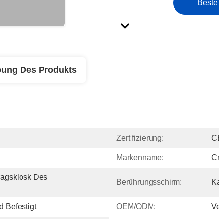
Beste
bung Des Produkts
Zertifizierung:
C
Markenname:
Cr
agskiosk Des 
Berührungsschirm:
Ka
d Befestigt
OEM/ODM:
Ve