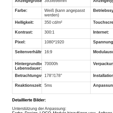
Anzeigegröße:
393x698mm
Anzeigety
Farbe:
Weiß (kann angepasst
Betriebss
werden)
Helligkeit:
350 cd/m²
Touchscre
Kontrast:
300:1
Internet:
Pixel:
1080*1920
Spannung
Seitenverhältnis:
16:9
Modulaus
Hintergrundbeleuchtung
70000h
Verpacku
Lebensdauer:
Betrachtungswinkel:
178°/178°
Installatio
Reaktionszeit:
5ms
Anpassun
Detaillierte Bilder:
Unterstützung der Anpassung: