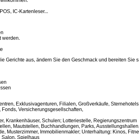
 willkommen.
OS, IC-Kartenleser...
en
t werden.
te
ie Gerichte aus, ändern Sie den Geschmack und bereiten Sie s
sen
Essen
ntren, Exklusivagenturen, Filialen, Großverkäufe, Sternehotels
 Fonds, Versicherungsgesellschaften,
r, Krankenhäuser, Schulen; Lotteriestelle, Regierungszentrum
tellen, Mautstellen, Buchhandlungen, Parks, Ausstellungshalle
e, Musterzimmer, Immobilienmakler; Unterhaltung: Kinos, Fitn
, Salon, Spielhaus