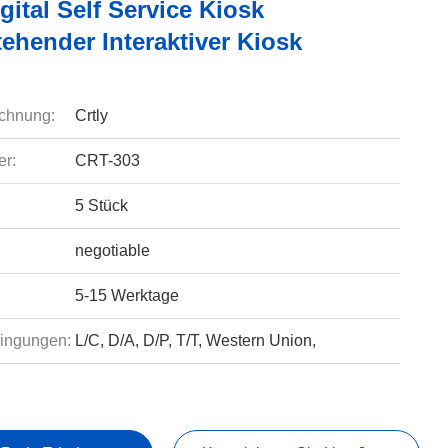
ital Self Service Kiosk
ehender Interaktiver Kiosk
chnung:
Crtly
r:
CRT-303
5 Stück
negotiable
5-15 Werktage
ingungen:
L/C, D/A, D/P, T/T, Western Union,