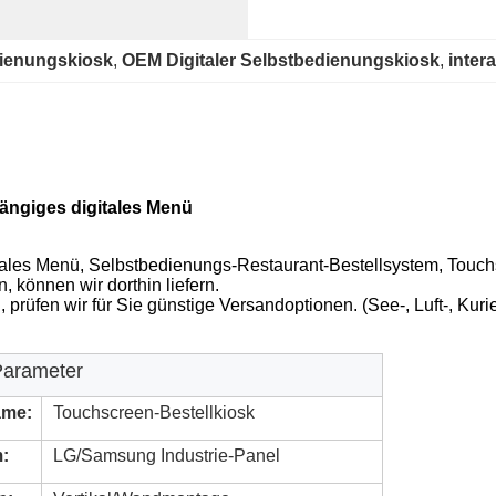
dienungskiosk
, 
OEM Digitaler Selbstbedienungskiosk
, 
inter
hängiges digitales Menü
itales Menü, Selbstbedienungs-Restaurant-Bestellsystem, Touch
können wir dorthin liefern.
rüfen wir für Sie günstige Versandoptionen. (See-, Luft-, Kuri
Parameter
ame:
Touchscreen-Bestellkiosk
m:
LG/Samsung Industrie-Panel