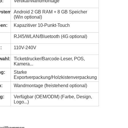
p:
Vertikal/Wandmontage
ystem:
Android 2 GB RAM + 8 GB Speicher
(Win optional)
en:
Kapazitiver 10-Punkt-Touch
RJ45/WLAN/Bluetooth (4G optional)
:
110V-240V
wahl:
Ticketdrucker/Barcode-Leser, POS,
Kamera...
ng:
Starke
Exportverpackung/Holzkistenverpackung
n:
Wandmontage (freistehend optional)
g:
Verfügbar (OEM/ODM) (Farbe, Design,
Logo...)