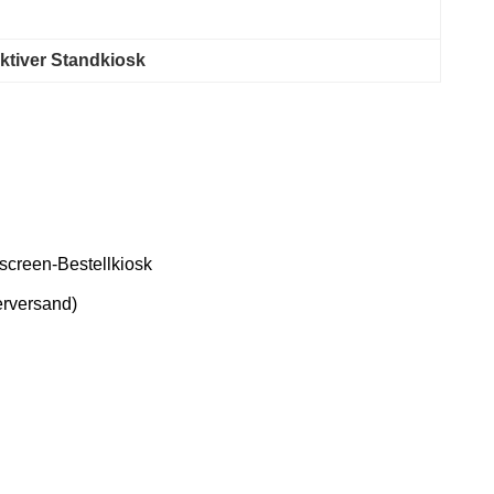
aktiver Standkiosk
screen-Bestellkiosk
erversand)