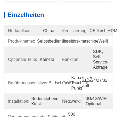
Einzelheiten
Herkunftsort:
China
Zertifizierung:
CE,Rosh,HDM
Produktname::
Selbstbedienungskioskmaschine
Farbe:
Weiß
SDK, 
Self-
Optionale Teile:
Kamera
Funktion:
Service-
Abfrage
Kapazitiver 
21,5/24/27/32 
Berührungssensitiver Bildschirm:
Größe:
Touch 10 
Zoll
Punkt
Bodenstehender 
3G/4G/WIFI 
Installation:
Netzwerk:
Kiosk
Optional
500 
Versorgungsmaterial-Fähigkeit: