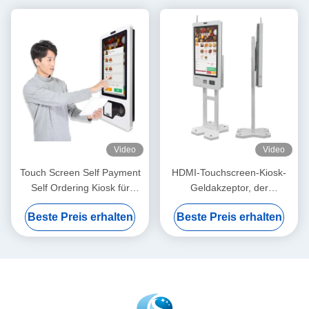
Video
Video
Touch Screen Self Payment
HDMI-Touchscreen-Kiosk-
Self Ordering Kiosk für
Geldakzeptor, der
McDonald's KFC Restaurant
Selbstbedienungs-
Beste Preis erhalten
Beste Preis erhalten
Zahlungsautomat bestellt