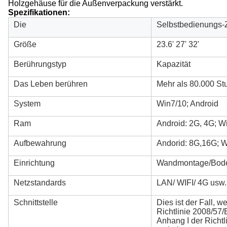
Holzgehäuse für die Außenverpackung verstärkt.
Spezifikationen:
Die
Selbstbedienungs-
Größe
23.6' 27' 32'
Berührungstyp
Kapazität
Das Leben berühren
Mehr als 80.000 S
System
Win7/10; Android
Ram
Android: 2G, 4G; W
Aufbewahrung
Andorid: 8G,16G; 
Einrichtung
Wandmontage/Bod
Netzstandards
LAN/ WIFI/ 4G usw.
Schnittstelle
Dies ist der Fall, 
Richtlinie 2008/57/
Anhang I der Richt