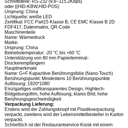
Schnittstelle: RS-232 (9.6~115.2Kbps)
oder ((HID-KBW,HID-POS)
Ursprung: China
Lichtquelle: weiße LED
Zertifikat: FCC Part15 Klasse B, CE EMC Klasse B 2D
FDF417, Datenmatrix, QR-Code
Maschinenteile
Name: Wärmedruck
Marke:
Ursprung: China
Betriebstemperatur: -20 °C bis +60 °C
Unterstützung von 80 mm Papierterminal-
Druckerempfängern
Hauptmerkmale
Name: G+F Kapazitive Berührungsfolie (Nano-Touch)
Berührungspunkt: Mindestens 10 Berührungspunkte
Auflösung: 1920*1080
Einzigartiges volltransparentes Design, Hightech-
Bildgebungsfilm, hohe Auflösung, klares Bild, hohe
Berührungsgeschwindigkeit
Verpackung Lieferung:
Erstens wird der Zahlungsknopf mit Plastikverpackung
verpackt, zweitens wird der Lebensmittelbesteller in Karton
verpackt.
Schließlich ist der Restaurantservice-Kiosk mit einem