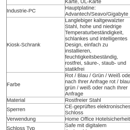
Karte, UL-Karte
Hauptplatine:
Industrie-PC
Advantech/Seavo/Gigabyte
Langlebiger kaltgewalzter
Stahl, hohe und niedrige
Temperaturbeständigkeit,
schlankes und intelligentes
Kiosk-Schrank
Design, einfach zu
installieren,
feuchtigkeitsbeständig,
rostfrei, säure-, staub- und
statikfrei
Rot / Blau / Grün / Weiß od
nach Ihrer Anfrage rot / blau
Farbe
grün / weiß oder nach Ihrer
Anfrage
Material
Rostfreier Stahl
CE-geprüftes elektronische
Sperren
Schloss
Verwendung
Home Office Hotelsicherhei
Safe mit digitalem
Schloss Typ