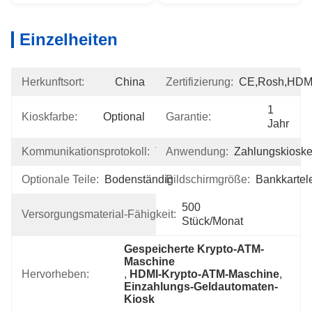
Einzelheiten
Herkunftsort:
China
Zertifizierung:
CE,Rosh,HDM
1 
Kioskfarbe:
Optional
Garantie:
Jahr
Kommunikationsprotokoll:
TCP/IP
Anwendung:
Zahlungskiosk
Optionale Teile:
Bodenständig
Bildschirmgröße:
Bankkartel
500 
Versorgungsmaterial-Fähigkeit:
Stück/Monat
Gespeicherte Krypto-ATM-
Maschine
Hervorheben:
, 
HDMI-Krypto-ATM-Maschine
, 
Einzahlungs-Geldautomaten-
Kiosk