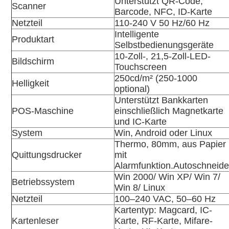
Unterstützt QR-Code,
Scanner
Barcode, NFC, ID-Karte
Netzteil
110-240 V 50 Hz/60 Hz
Intelligente
Produktart
Selbstbedienungsgeräte
10-Zoll-, 21,5-Zoll-LED-
Bildschirm
Touchscreen
250cd/m² (250-1000
Helligkeit
optional)
Unterstützt Bankkarten
POS-Maschine
einschließlich Magnetkarte
und IC-Karte
System
Win, Android oder Linux
Thermo, 80mm, aus Papier
Quittungsdrucker
mit
Alarmfunktion.Autoschneide
Win 2000/ Win XP/ Win 7/
Betriebssystem
Win 8/ Linux
Netzteil
100–240 VAC, 50–60 Hz
Kartentyp: Magcard, IC-
Kartenleser
Karte, RF-Karte, Mifare-