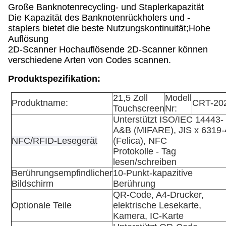
Große Banknotenrecycling- und Staplerkapazität
Die Kapazität des Banknotenrückholers und -
staplers bietet die beste Nutzungskontinuität;Hohe
Auflösung
2D-Scanner Hochauflösende 2D-Scanner können
verschiedene Arten von Codes scannen.
Produktspezifikation:
21,5 Zoll
Modell
Produktname
:
CRT-20
Touchscreen
Nr:
Unterstützt ISO/IEC 14443-
A&B (MIFARE), JIS x 6319-
NFC/RFID-Lesegerät
(Felica), NFC
Protokolle - Tag
lesen/schreiben
Berührungsempfindlicher
10-Punkt-kapazitive
Bildschirm
Berührung
QR-Code, A4-Drucker,
Optionale Teile
elektrische Lesekarte,
Kamera, IC-Karte