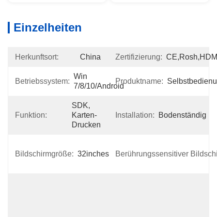
Einzelheiten
Herkunftsort:
China
Zertifizierung:
CE,Rosh,HDM
Win 
Betriebssystem:
Produktname:
Selbstbedien
7/8/10/Android
SDK, 
Funktion:
Karten-
Installation:
Bodenständig
Drucken
Bildschirmgröße:
32inches
Berührungssensitiver Bildsch
Verpackung: 
Verpackt Mit 
Starkem 
EPE, Karton 