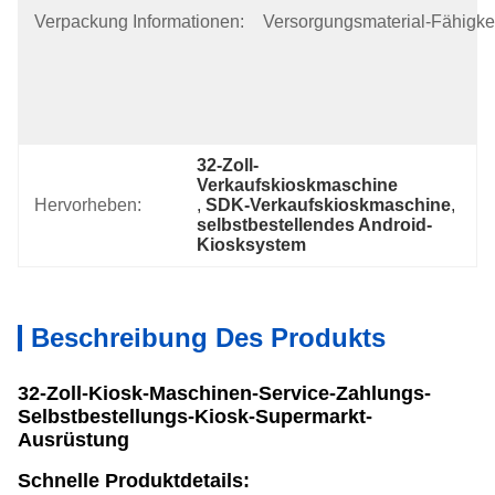
Und 
Verpackung Informationen:
Versorgungsmaterial-Fähigkei
Holzkiste 
(jeweils 
Zwei Sätze 
In Einem 
Karton Verpa
32-Zoll-
Verkaufskioskmaschine
Hervorheben:
, 
SDK-Verkaufskioskmaschine
, 
selbstbestellendes Android-
Kiosksystem
Beschreibung Des Produkts
32-Zoll-Kiosk-Maschinen-Service-Zahlungs-
Selbstbestellungs-Kiosk-Supermarkt-
Ausrüstung
Schnelle Produktdetails: