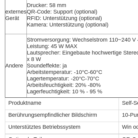
Drucker: 58 mm
externes
QR-Code: Support (optional)
Gerät
RFID: Unterstützung (optional)
Kamera: Unterstützung (optional)
Stromversorgung: Wechselstrom 110~240 V 
Leistung: 45 W MAX
Lautsprecher: Eingebaute hochwertige Stereo
x 8 W
Andere
Soundeffekte: ja
Arbeitstemperatur: -10°C-60°C
Lagertemperatur: -20°C-70°C
Arbeitsfeuchtigkeit: 20% -80%
Lagerfeuchtigkeit: 10 % - 95 %
Produktname
Self-S
Berührungsempfindlicher Bildschirm
10-Pun
Unterstütztes Betriebssystem
Win od