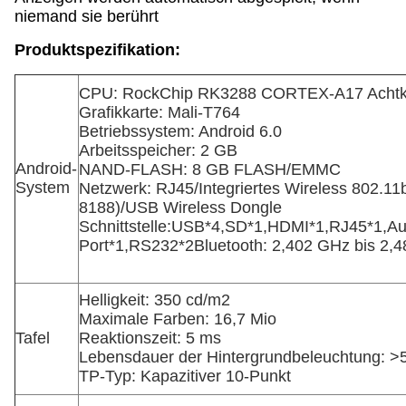
niemand sie berührt
Produktspezifikation:
CPU: RockChip RK3288 CORTEX-A17 Achtk
Grafikkarte: Mali-T764
Betriebssystem: Android 6.0
Arbeitsspeicher: 2 GB
Android-
NAND-FLASH: 8 GB FLASH/EMMC
System
Netzwerk: RJ45/Integriertes Wireless 802.11
8188)/USB Wireless Dongle
Schnittstelle:USB*4,SD*1,HDMI*1,RJ45*1,A
Port*1
,RS232*2
Bluetooth: 2,402 GHz bis 2,
Helligkeit: 350 cd/m2
Maximale Farben: 16,7 Mio
Tafel
Reaktionszeit: 5 ms
Lebensdauer der Hintergrundbeleuchtung: >
TP-Typ: Kapazitiver 10-Punkt