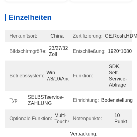
Einzelheiten
Herkunftsort:
China
Zertifizierung:
CE,Rosh,HDM
23/27/32 
Bildschirmgröße:
Entschließung:
1920*1080
Zoll
SDK, 
Win 
Self-
Betriebssystem:
Funktion:
7/8/10/Android/Linux
Service-
Abfrage
SELBSTservice-
Typ:
Einrichtung:
Bodenstellung
ZAHLUNG
Multi-
10 
Optionale Funktion:
Notenpunkte:
Touchscreen
Punkt
Verpackung: 