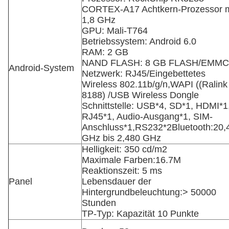
CORTEX-A17 Achtkern-Prozessor m
1,8 GHz
GPU: Mali-T764
Betriebssystem: Android 6.0
RAM: 2 GB
NAND FLASH: 8 GB FLASH/EMMC
Android-System
Netzwerk: RJ45/Eingebettetes
Wireless 802.11b/g/n,WAPI ((Ralink
8188) /USB Wireless Dongle
Schnittstelle: USB*4, SD*1, HDMI*1
RJ45*1, Audio-Ausgang*1, SIM-
Anschluss*1
,RS232*2
Bluetooth:20,
GHz bis 2,480 GHz
Helligkeit: 350 cd/m2
Maximale Farben:16.7M
Reaktionszeit: 5 ms
Panel
Lebensdauer der
Hintergrundbeleuchtung:> 50000
Stunden
TP-Typ: Kapazität 10 Punkte