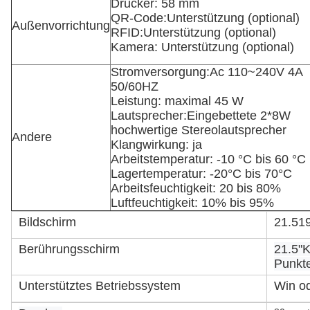
Drucker: 58 mm
QR-Code:Unterstützung (optional)
Außenvorrichtung
RFID:Unterstützung (optional)
Kamera: Unterstützung (optional)
Stromversorgung:Ac 110~240V 4A
50/60HZ
Leistung: maximal 45 W
Lautsprecher:Eingebettete 2*8W
hochwertige Stereolautsprecher
Andere
Klangwirkung: ja
Arbeitstemperatur: -10 °C bis 60 °C
Lagertemperatur: -20°C bis 70°C
Arbeitsfeuchtigkeit: 20 bis 80%
Luftfeuchtigkeit: 10% bis 95%
Bildschirm
21.51
Berührungsschirm
21.5"K
Punkt
Unterstütztes Betriebssystem
Win od