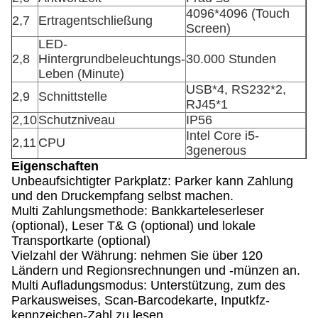
4096*4096 (Touch
2,7
Ertragentschließung
Screen)
LED-
2,8
Hintergrundbeleuchtungs-
30.000 Stunden
Leben (Minute)
USB*4, RS232*2,
2,9
Schnittstelle
RJ45*1
2,10
Schutzniveau
IP56
Intel Core i5-
2,11
CPU
3generous
Eigenschaften
Unbeaufsichtigter Parkplatz: Parker kann Zahlung
und den Druckempfang selbst machen.
Multi Zahlungsmethode: Bankkarteleserleser
(optional), Leser T& G (optional) und lokale
Transportkarte (optional)
Vielzahl der Währung: nehmen Sie über 120
Ländern und Regionsrechnungen und -münzen an.
Multi Aufladungsmodus: Unterstützung, zum des
Parkausweises, Scan-Barcodekarte, Inputkfz-
kennzeichen-Zahl zu lesen