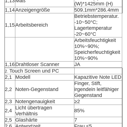
1,13
Maß
(W)*1425mm (H)
1,14
Anzeigengröße
509.1mm*286.4mm
Betriebstemperatur.
-10~50°C;
1,15
Arbeitsbereich
Lagertemperatur
-20~60°C
Arbeitsfeuchtigkeit
10%~90%;
Speicherfeuchtigkeit
10%~90%
1,16
Drahtloser Scanner
JA
Touch Screen und PC
2.
2,1
Modell
Kapazitive Note LED
Finger, Stift,
2,2
Noten-Gegenstand
irgendein leitfähiger
Gegenstand
2,3
Notengenauigkeit
≥2
Licht übertragen
2,4
85%
Verhältnis
2,5
Glashärte
7
2,6
Antwortzeit
Frau ≤5