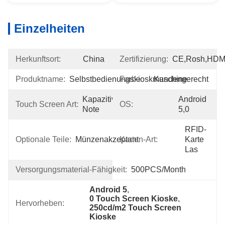
Einzelheiten
Herkunftsort:
China
Zertifizierung:
CE,Rosh,HDM
Produktname:
Selbstbedienungskioskmaschine
Farbe:
Kundengerecht
Kapazitive 
Android 
Touch Screen Art:
OS:
Note
5,0
RFID-
Optionale Teile:
Münzenakzeptant
Karten-Art:
Karte 
Las
Versorgungsmaterial-Fähigkeit:
500PCS/Month
Android 5
, 
0 Touch Screen Kioske
, 
Hervorheben:
250cd/m2 Touch Screen 
Kioske