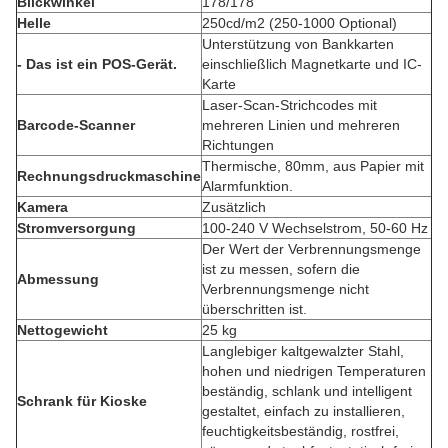
Blickwinkel
178/178
Helle
250cd/m2 (250-1000 Optional)
Unterstützung von Bankkarten
- Das ist ein POS-Gerät.
einschließlich Magnetkarte und IC-
Karte
Laser-Scan-Strichcodes mit
Barcode-Scanner
mehreren Linien und mehreren
Richtungen
Thermische, 80mm, aus Papier mit
Rechnungsdruckmaschine
Alarmfunktion.
Kamera
Zusätzlich
Stromversorgung
100-240 V Wechselstrom, 50-60 Hz
Der Wert der Verbrennungsmenge
ist zu messen, sofern die
Abmessung
Verbrennungsmenge nicht
überschritten ist.
Nettogewicht
25 kg
Langlebiger kaltgewalzter Stahl,
hohen und niedrigen Temperaturen
beständig, schlank und intelligent
Schrank für Kioske
gestaltet, einfach zu installieren,
feuchtigkeitsbeständig, rostfrei,