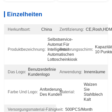
Einzelheiten
Herkunftsort:
China
Zertifizierung:
CE,Rosh,HDM
Selbstservice-
Automat Für 
Kapazität
Produktbezeichnung:
Intelligenten 
Berührungsschirm:
10 Punkt
Automatischen 
Lottoscheinkiosk
Benutzerdefiniertes 
Das Logo:
Anwendung:
Innenräume
Kundenlogo
Walzen 
Anforderung 
Sie 
Farbe Und Logo:
Material:
Des Kunden
Stahlblech 
Kalt
Versorgungsmaterial-Fähigkeit:
500PCS/Month