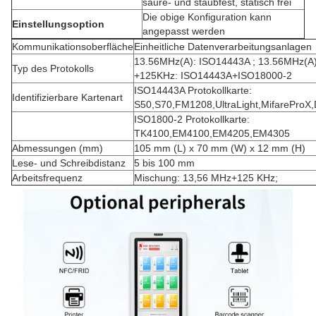
säure- und staubfest, statisch frei
Die obige Konfiguration kann
Einstellungsoption
angepasst werden
Kommunikationsoberfläche
Einheitliche Datenverarbeitungsanlagen
13.56MHz(A): ISO14443A ; 13.56MHz(A
Typ des Protokolls
+125KHz: ISO14443A+ISO18000-2
ISO14443A Protokollkarte:
Identifizierbare Kartenart
S50,S70,FM1208,UltraLight,MifareProX,
ISO1800-2 Protokollkarte:
TK4100,EM4100,EM4205,EM4305
Abmessungen (mm)
105 mm (L) x 70 mm (W) x 12 mm (H)
Lese- und Schreibdistanz
5 bis 100 mm
Arbeitsfrequenz
Mischung: 13,56 MHz+125 KHz;