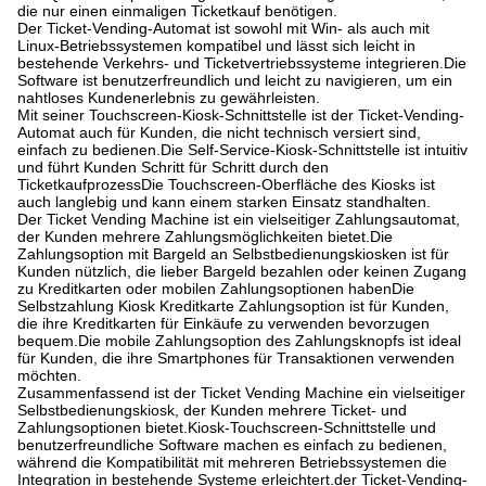
die nur einen einmaligen Ticketkauf benötigen.
Der Ticket-Vending-Automat ist sowohl mit Win- als auch mit
Linux-Betriebssystemen kompatibel und lässt sich leicht in
bestehende Verkehrs- und Ticketvertriebssysteme integrieren.Die
Software ist benutzerfreundlich und leicht zu navigieren, um ein
nahtloses Kundenerlebnis zu gewährleisten.
Mit seiner Touchscreen-Kiosk-Schnittstelle ist der Ticket-Vending-
Automat auch für Kunden, die nicht technisch versiert sind,
einfach zu bedienen.Die Self-Service-Kiosk-Schnittstelle ist intuitiv
und führt Kunden Schritt für Schritt durch den
TicketkaufprozessDie Touchscreen-Oberfläche des Kiosks ist
auch langlebig und kann einem starken Einsatz standhalten.
Der Ticket Vending Machine ist ein vielseitiger Zahlungsautomat,
der Kunden mehrere Zahlungsmöglichkeiten bietet.Die
Zahlungsoption mit Bargeld an Selbstbedienungskiosken ist für
Kunden nützlich, die lieber Bargeld bezahlen oder keinen Zugang
zu Kreditkarten oder mobilen Zahlungsoptionen habenDie
Selbstzahlung Kiosk Kreditkarte Zahlungsoption ist für Kunden,
die ihre Kreditkarten für Einkäufe zu verwenden bevorzugen
bequem.Die mobile Zahlungsoption des Zahlungsknopfs ist ideal
für Kunden, die ihre Smartphones für Transaktionen verwenden
möchten.
Zusammenfassend ist der Ticket Vending Machine ein vielseitiger
Selbstbedienungskiosk, der Kunden mehrere Ticket- und
Zahlungsoptionen bietet.Kiosk-Touchscreen-Schnittstelle und
benutzerfreundliche Software machen es einfach zu bedienen,
während die Kompatibilität mit mehreren Betriebssystemen die
Integration in bestehende Systeme erleichtert.der Ticket-Vending-