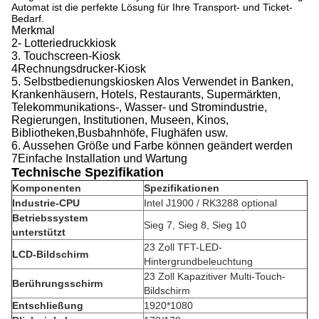
Automat ist die perfekte Lösung für Ihre Transport- und Ticket-
Bedarf.
Merkmal
2- Lotteriedruckkiosk
3. Touchscreen-Kiosk
4Rechnungsdrucker-Kiosk
5. Selbstbedienungskiosken Alos Verwendet in Banken,
Krankenhäusern, Hotels, Restaurants, Supermärkten,
Telekommunikations-, Wasser- und Stromindustrie,
Regierungen, Institutionen, Museen, Kinos,
Bibliotheken,Busbahnhöfe, Flughäfen usw.
6. Aussehen Größe und Farbe können geändert werden
7Einfache Installation und Wartung
Technische Spezifikation
Komponenten
Spezifikationen
Industrie-CPU
Intel J1900 / RK3288 optional
Betriebssystem
Sieg 7, Sieg 8, Sieg 10
unterstützt
23 Zoll TFT-LED-
LCD-Bildschirm
Hintergrundbeleuchtung
23 Zoll Kapazitiver Multi-Touch-
Berührungsschirm
Bildschirm
Entschließung
1920*1080