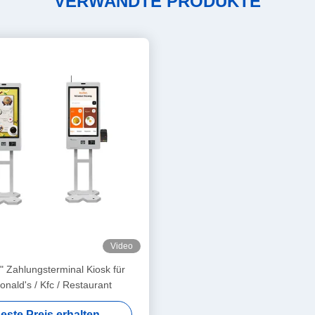
VERWANDTE PRODUKTE
Video
 Zahlungsterminal Kiosk für
nald's / Kfc / Restaurant
este Preis erhalten