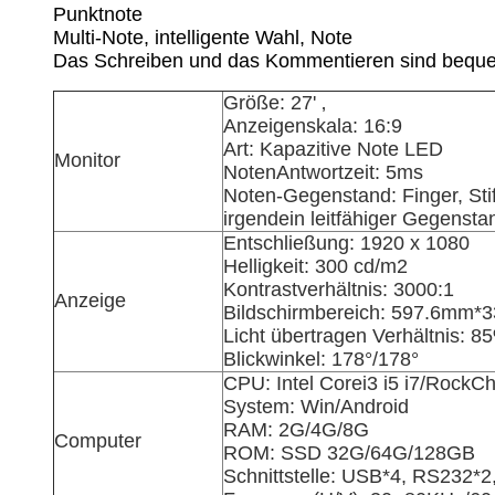
Punktnote
Multi-Note, intelligente Wahl, Note
Das Schreiben und das Kommentieren sind bequ
Größe: 27' ‚
Anzeigenskala: 16:9
Art: Kapazitive Note LED
Monitor
NotenAntwortzeit: 5ms
Noten-Gegenstand: Finger, Stif
irgendein leitfähiger Gegensta
Entschließung: 1920 x 1080
Helligkeit: 300 cd/m2
Kontrastverhältnis: 3000:1
Anzeige
Bildschirmbereich: 597.6mm*
Licht übertragen Verhältnis: 8
Blickwinkel: 178°/178°
CPU: Intel Corei3 i5 i7/Rock
System: Win/Android
RAM: 2G/4G/8G
Computer
ROM: SSD 32G/64G/128GB
Schnittstelle: USB*4, RS232*2