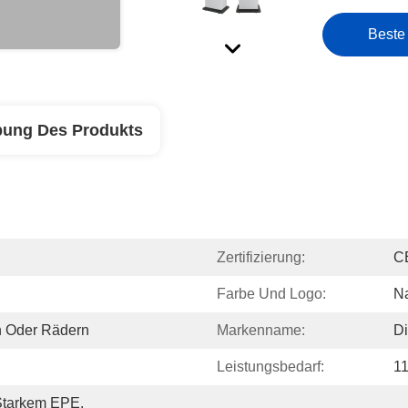
Beste
bung Des Produkts
Zertifizierung:
C
Farbe Und Logo:
N
n Oder Rädern
Markenname:
D
Leistungsbedarf:
11
Starkem EPE, 