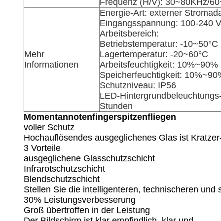
Frequenz (H/V): 30~80KHz/6
Energie-Art: externer Stromad
Eingangsspannung: 100-240 V
Arbeitsbereich:
Betriebstemperatur: -10~50°C
Mehr
Lagertemperatur: -20~60°C
Informationen
Arbeitsfeuchtigkeit: 10%~90%
Speicherfeuchtigkeit: 10%~9
Schutzniveau: IP56
LED-Hintergrundbeleuchtungs-
Stunden
Momentannotenfingerspitzenfliegen
voller Schutz
Hochauflösendes ausgeglichenes Glas ist Kratzer-
3 Vorteile
ausgeglichene Glasschutzschicht
Infrarotschutzschicht
Blendschutzschicht
Stellen Sie die intelligenteren, technischeren und
30% Leistungsverbesserung
Groß übertroffen in der Leistung
Der Bildschirm ist klar empfindlich, klar und