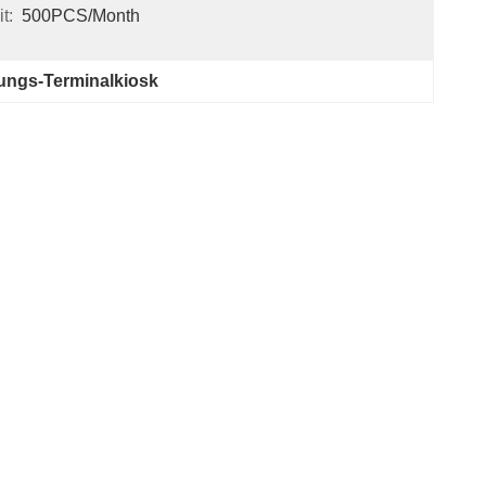
t:
500PCS/Month
lungs-Terminalkiosk