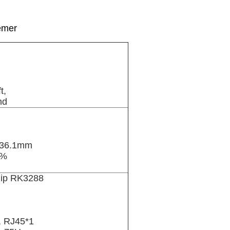
emer
t,
nd
336.1mm
5%
Chip RK3288
, RJ45*1