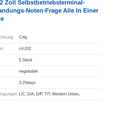
32 Zoll Selbstbetriebsterminal-
andungs-Noten-Frage Alle In Einer
ne
chnung:
Crtly
r:
crt-202
5 Stück
negotiable
3-25days
ingungen:
L/C, D/A, D/P, T/T, Western Union,