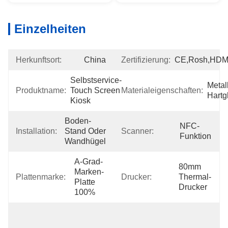
Einzelheiten
Herkunftsort:
China
Zertifizierung:
CE,Rosh,HDM
Selbstservice-
Metal
Produktname:
Touch Screen 
Materialeigenschaften:
Hartg
Kiosk
Boden-
NFC-
Installation:
Stand Oder 
Scanner:
Funktion
Wandhügel
A-Grad-
80mm 
Marken-
Plattenmarke:
Drucker:
Thermal-
Platte 
Drucker
100%
Verpacken:  
Verpackt Mit 