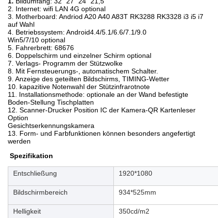
1.
Bildumfang: 32" 27" 24" 21,5"
2. Internet: wifi LAN 4G optional
3. Motherboard: Andriod A20 A40 A83T RK3288 RK3328 i3 i5 i7
auf Wahl
4. Betriebssystem: Android4.4/5.1/6.6/7.1/9.0
Win5/7/10 optional
5. Fahrerbrett: 68676
6. Doppelschirm und einzelner Schirm optional
7. Verlags- Programm der Stützwolke
8. Mit Fernsteuerungs-, automatischem Schalter.
9. Anzeige des geteilten Bildschirms, TIMING-Wetter
10. kapazitive Notenwahl der Stützinfrarotnote
11. Installationsmethode: optionale an der Wand befestigte
Boden-Stellung Tischplatten
12. Scanner-Drucker Position IC der Kamera-QR Kartenleser
Option
Gesichtserkennungskamera
13. Form- und Farbfunktionen können besonders angefertigt
werden
Spezifikation
Entschließung
1920*1080
Bildschirmbereich
934*525mm
Helligkeit
350cd/m2