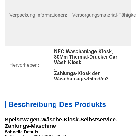
Starkem EPE, 
Kartonkasten 
Verpackung Informationen:
Und 
Versorgungsmaterial-Fähigkei
Verschiedenem 
Versandart Der 
Holzkiste (je 
Zw
NFC-Waschanlage-Kiosk
, 
80Mm Thermal-Drucker Car 
Wash Kiosk
Hervorheben:
, 
Zahlungs-Kiosk der 
Waschanlage-350cd/m2
Beschreibung Des Produkts
Speisewagen-Wäsche-Kiosk-Selbstservice-
Zahlungs-Maschine
Schnelle Details: