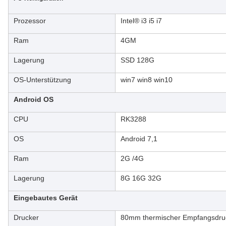
Prozessor
Intel® i3 i5 i7
Ram
4GM
Lagerung
SSD 128G
OS-Unterstützung
win7 win8 win10
Android OS
CPU
RK3288
OS
Android 7,1
Ram
2G /4G
Lagerung
8G 16G 32G
Eingebautes Gerät
Drucker
80mm thermischer Empfangsdru