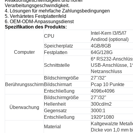
Reaktionsgeschwindigkeit und hoher
Verarbeitungsgeschwindigkeit.
4. Lösungen für mehrfache Zahlungsbedingungen
5. Verhärtetes Festplattenfeld
6. OEM-ODM-Anpassungsdienst
Spezifikation des Produkts:
Intel-Kern I3/I5/I7
CPU
Andirod (optional)
Speicherplatz
4GB/8GB
Computer
Festplatten
64G/128G
6* RS232-Anschlüs
Schnittstelle
USB-Anschlüsse, 1
Netzanschluss
Bildschirmgröße
27"/32"
Berührungsschirm
Bildschirmart
Pcap 10 Punkte
Entschließung
4096x4096
Bildschirmgröße
27"/32"
Hellenheit
300cd/m2
Überwachung
Gegensatz
3000:1
Entschließung
1920*1080
Kaltgewalzte Metalle
Material
Dicke von 1,0 mm b