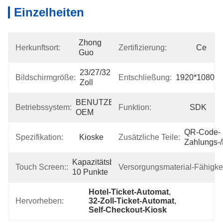
Einzelheiten
Zhong 
Herkunftsort:
Zertifizierung:
Ce
Guo
23/27/32 
Bildschirmgröße:
Entschließung:
1920*1080
Zoll
BENUTZER 
Betriebssystem:
Funktion:
SDK
OEM
QR-Code-
Spezifikation:
Kioske
Zusätzliche Teile:
Zahlungs-
Kapazitätsberührung 
Touch Screen::
Versorgungsmaterial-Fähigkei
10 Punkte
Hotel-Ticket-Automat
, 
Hervorheben:
32-Zoll-Ticket-Automat
, 
Self-Checkout-Kiosk