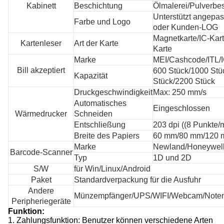
Kabinett
Beschichtung
Ölmalerei/Pulverbe
Unterstützt angepas
Farbe und Logo
oder Kunden-LOG
Magnetkarte/IC-Kar
Kartenleser
Art der Karte
Karte
Marke
MEI/Cashcode/ITL/
Bill akzeptiert
600 Stück/1000 Stü
Kapazität
Stück/2200 Stück
Druckgeschwindigkeit
Max: 250 mm/s
Automatisches
Eingeschlossen
Wärmedrucker
Schneiden
Entschließung
203 dpi ((8 Punkte
Breite des Papiers
60 mm/80 mm/120
Marke
Newland/Honeywell
Barcode-Scanner
Typ
1D und 2D
S/W
für Win/Linux/Android
Paket
Standardverpackung für die Ausfuhr
Andere
Münzempfänger/UPS/WIFI/Webcam/Noten
Peripheriegeräte
Funktion
:
1. Zahlungsfunktion: Benutzer können verschiedene Arten