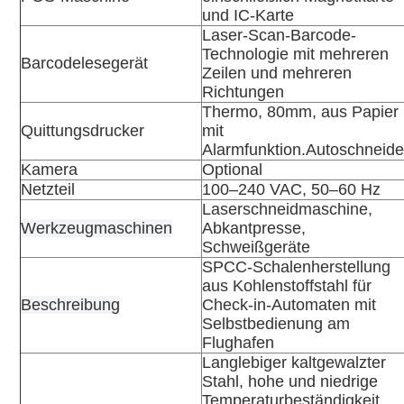
und IC-Karte
Laser-Scan-Barcode-
Technologie mit mehreren
Barcodelesegerät
Zeilen und mehreren
Richtungen
Thermo, 80mm, aus Papier
Quittungsdrucker
mit
Alarmfunktion.Autoschneide
Kamera
Optional
Netzteil
100–240 VAC, 50–60 Hz
Laserschneidmaschine,
Werkzeugmaschinen
Abkantpresse,
Schweißgeräte
SPCC-Schalenherstellung
aus Kohlenstoffstahl für
Beschreibung
Check-in-Automaten mit
Selbstbedienung am
Flughafen
Langlebiger kaltgewalzter
Stahl, hohe und niedrige
Temperaturbeständigkeit,