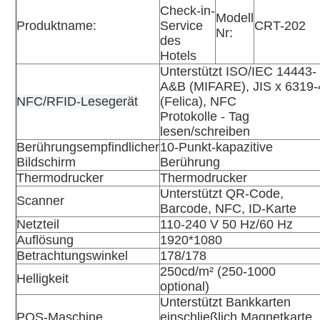
Check-in-
Modell
Produktname
:
Service
CRT-202
Nr:
des
Hotels
Unterstützt ISO/IEC 14443-
A&B (MIFARE), JIS x 6319-
NFC/RFID-Lesegerät
(Felica), NFC
Protokolle - Tag
lesen/schreiben
Berührungsempfindlicher
10-Punkt-kapazitive
Bildschirm
Berührung
Thermodrucker
Thermodrucker
Unterstützt QR-Code,
Scanner
Barcode, NFC, ID-Karte
Netzteil
110-240 V 50 Hz/60 Hz
Auflösung
1920*1080
Betrachtungswinkel
178/178
250cd/m² (250-1000
Helligkeit
optional)
Unterstützt Bankkarten
POS-Maschine
einschließlich Magnetkarte