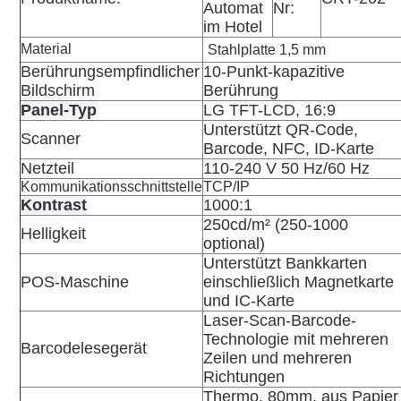
Automat
Nr:
im Hotel
Material
Stahlplatte 1,5 mm
Berührungsempfindlicher
10-Punkt-kapazitive
Bildschirm
Berührung
Panel-Typ
LG TFT-LCD, 16:9
Unterstützt QR-Code,
Scanner
Barcode, NFC, ID-Karte
Netzteil
110-240 V 50 Hz/60 Hz
Kommunikationsschnittstelle
TCP/IP
Kontrast
1000:1
250cd/m² (250-1000
Helligkeit
optional)
Unterstützt Bankkarten
POS-Maschine
einschließlich Magnetkarte
und IC-Karte
Laser-Scan-Barcode-
Technologie mit mehreren
Barcodelesegerät
Zeilen und mehreren
Richtungen
Thermo, 80mm, aus Papier