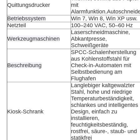
Quittungsdrucker
mit
Alarmfunktion.Autoschneide
Betriebssystem
Win 7, Win 8, Win XP usw.
Netzteil
100–240 VAC, 50–60 Hz
Laserschneidmaschine,
Werkzeugmaschinen
Abkantpresse,
Schweißgeräte
SPCC-Schalenherstellung
aus Kohlenstoffstahl für
Beschreibung
Check-in-Automaten mit
Selbstbedienung am
Flughafen
Langlebiger kaltgewalzter
Stahl, hohe und niedrige
Temperaturbeständigkeit,
schlankes und intelligentes
Kiosk-Schrank
Design, einfach zu
installieren,
feuchtigkeitsbeständig,
rostfrei, säure-, staub- und
statikfrei