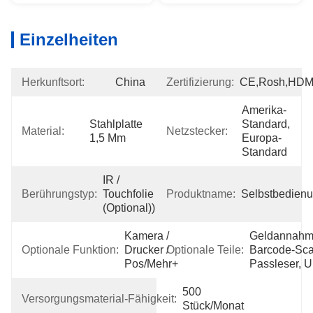
Einzelheiten
Herkunftsort:
China
Zertifizierung:
CE,Rosh,HDM
Amerika-
Stahlplatte 
Standard, 
Material:
Netzstecker:
1,5 Mm
Europa-
Standard
IR / 
Berührungstyp:
Touchfolie 
Produktname:
Selbstbedien
(optional))
Kamera / 
Geldannahme
Optionale Funktion:
Drucker / 
Optionale Teile:
Barcode-Scan
Pos/Mehr+
Passleser, 
500 
Versorgungsmaterial-Fähigkeit:
Stück/Monat